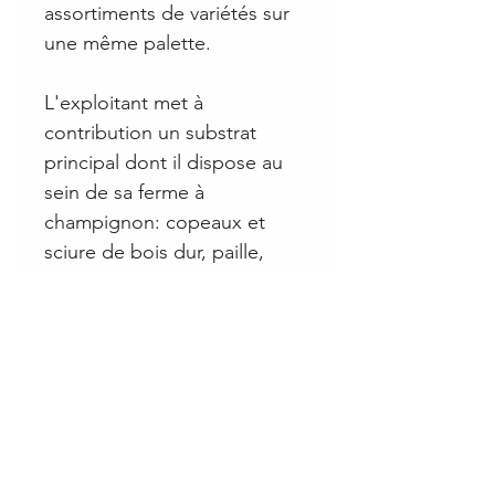
assortiments de variétés sur
une même palette.
L'exploitant met à
contribution un substrat
principal dont il dispose au
sein de sa ferme à
champignon: copeaux et
sciure de bois dur, paille,
compost animal.
Les itinéraires de culture
sont
confiés à la commande et
des
formations mycicoles
sont
proposées pour vous
accompagner dans
l'établissement de votre