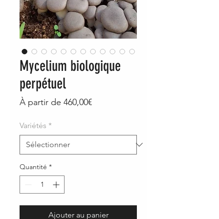
Mycelium biologique
perpétuel
Prix
À partir de
460,00€
promotionnel
Variétés
*
Quantité
*
Ajouter au panier