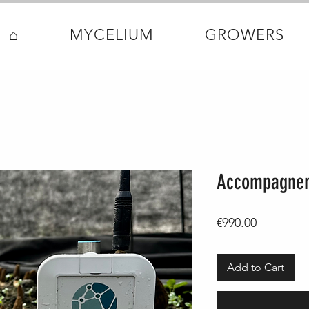
⌂
MYCELIUM
GROWERS
Accompagnem
Price
€990.00
Add to Cart