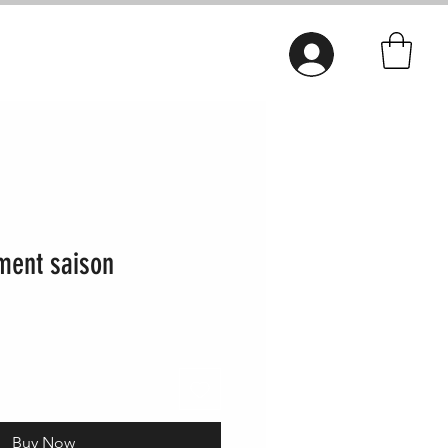
Connexion
ent saison
Buy Now