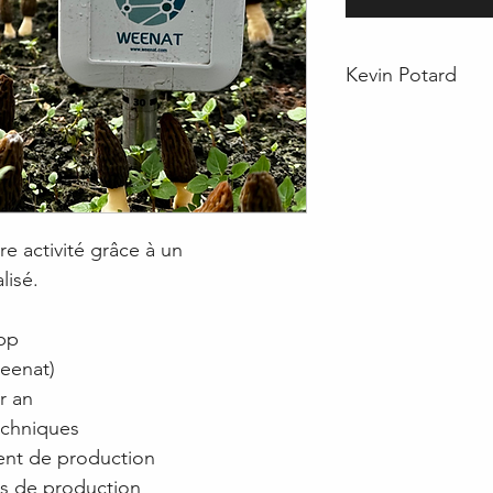
Kevin Potard
DOCTEUR EN MY
Accompagnement 
fongiques
Kevin Potard est d
re activité grâce à un
dans les mécanism
isé.
le développement 
interactions entre 
environnement. Son
pp
permis d’explorer 
Weenat)
biologiques qui ren
r an
de champignons c
techniques
Au sein de Les Mor
dent de production
expertise scientifi
es de production
développement de 