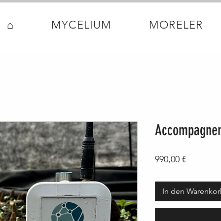
⌂
MYCELIUM
MORELER
Accompagnem
Preis
990,00 €
In den Warenko