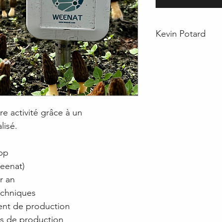
Kevin Potard
DOCTEUR EN MY
Accompagnement 
fongiques
Kevin Potard est d
re activité grâce à un
dans les mécanism
isé.
le développement 
interactions entre 
environnement. Son
pp
permis d’explorer 
Weenat)
biologiques qui ren
r an
de champignons c
techniques
Au sein de Les Mor
dent de production
expertise scientifi
es de production
développement de 