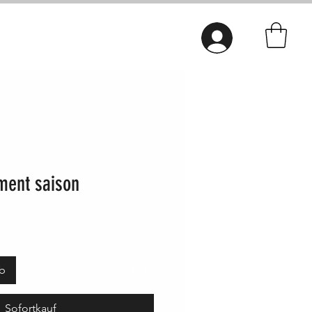
Connexion
ent saison
rb
Sofortkauf